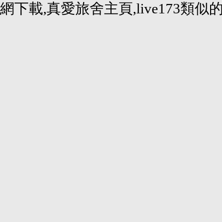
網下載,真愛旅舍主頁,live173類似