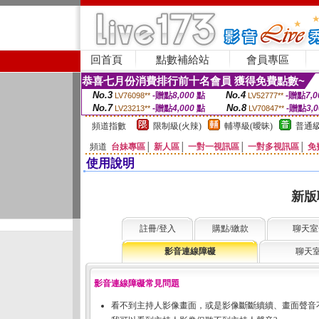
回首頁
點數補給站
會員專區
恭喜七月份消費排行前十名會員 獲得免費點數~
No.3
No.4
-贈點
8,000
點
-贈點
7,0
LV76098**
LV52777**
No.7
No.8
-贈點
4,000
點
-贈點
3,
LV23213**
LV70847**
頻道指數
限制級(火辣)
輔導級(曖昧)
普通級
頻道
台妹專區
│
新人區
│
一對一視訊區
│
一對多視訊區
│
免
使用說明
新版
註冊/登入
購點/繳款
聊天室
影音連線障礙
聊天
影音連線障礙常見問題
看不到主持人影像畫面，或是影像斷斷續續、畫面聲音